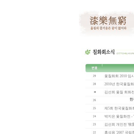
옻칠화회 2010 
29
2010년 한국옻칠
28
김선희 옻칠 회화전 牧愛堂
26
제5회 한국옻칠화회전( 0
25
박지은 옻칠화전 - '박
24
김선희 개인전 '牧愛堂 
23
홍성용 '2007 국립
22