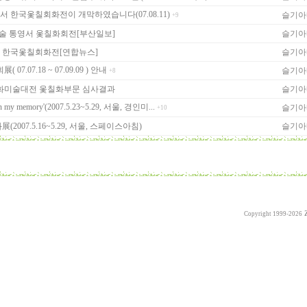
 한국옻칠회화전이 개막하였습니다(07.08.11)
슬기아
+9
술 통영서 옻칠화회전[부산일보]
슬기아
 한국옻칠회화전[연합뉴스]
슬기아
7.07.18 ~ 07.09.09 ) 안내
슬기아
+8
화미술대전 옻칠화부문 심사결과
슬기아
 memory'(2007.5.23~5.29, 서울, 경인미...
슬기아
+10
2007.5.16~5.29, 서울, 스페이스아침)
슬기아
Copyright 1999-2026