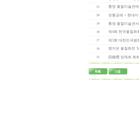
통영 옻칠미술관에서
21
전통공예 + 현대미
20
통영 옻칠미술관서
19
제4회 한국옻칠화회展( 0
18
제3회 대한민국평
17
맹지은 옻칠화전 'In my
16
回婚禮 정채희 회화展(
15