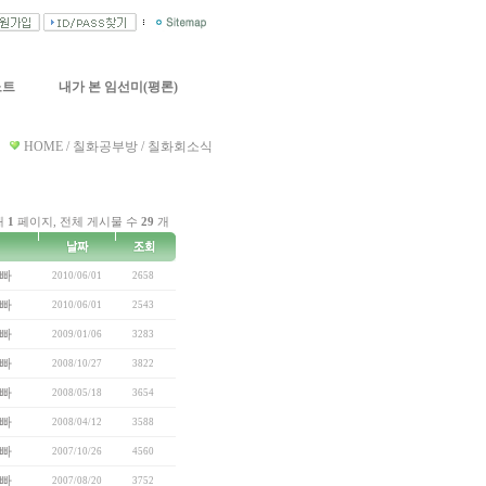
노트
내가 본 임선미(평론)
HOME / 칠화공부방 / 칠화회소식
재
1
페이지, 전체 게시물 수
29
개
빠
2010/06/01
2658
빠
2010/06/01
2543
빠
2009/01/06
3283
빠
2008/10/27
3822
빠
2008/05/18
3654
빠
2008/04/12
3588
빠
2007/10/26
4560
빠
2007/08/20
3752