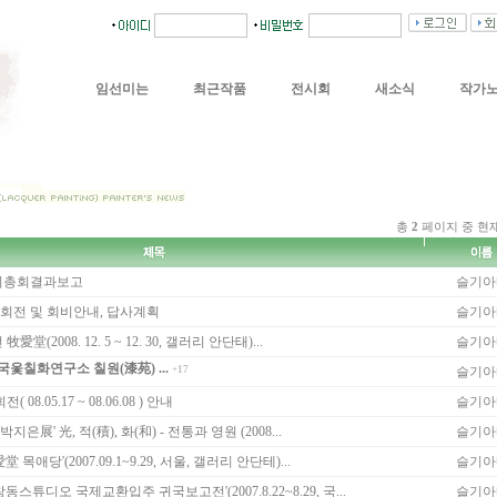
임선미는
최근작품
전시회
새소식
작가
총
2
페이지 중 현
임시총회결과보고
슬기아
화회전 및 회비안내, 답사계획
슬기아
(2008. 12. 5 ~ 12. 30, 갤러리 안단태)...
슬기아
한국옻칠화연구소 칠원(漆苑) ...
+17
슬기아
8.05.17 ~ 08.06.08 ) 안내
슬기아
지은展' 光, 적(積), 화(和) - 전통과 영원 (2008...
슬기아
목애당'(2007.09.1~9.29, 서울, 갤러리 안단테)...
슬기아
창동스튜디오 국제교환입주 귀국보고전'(2007.8.22~8.29, 국...
슬기아