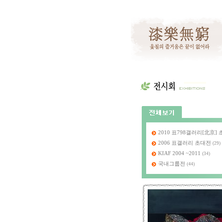
2010 표798갤러리[北京
2006 표갤러리 초대전
(29)
KIAF 2004 ~2011
(34)
국내그룹전
(44)