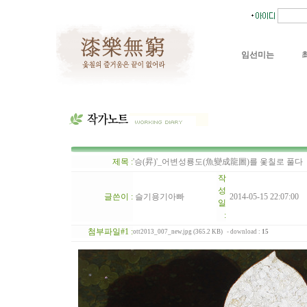
임선미는
제목 :
'승(昇)'_어변성룡도(魚變成龍圖)를 옻칠로 풀다
작
성
글쓴이 :
슬기용기아빠
2014-05-15 22:07:00
일
:
첨부파일#1 :
ott2013_007_new.jpg (365.2 KB)
- download :
15