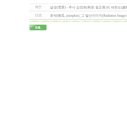
설경(雪景) - 추사 김정희(秋史 金正喜)의 세한도(歲
호박(南瓜, pumpkin)_그 발산이미지(Radiation Image)