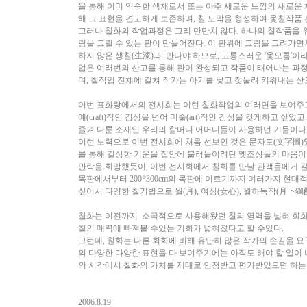
을 통해 이미 익숙한 색채로서 또는 아주 새로운 느낌의 새로운 
해 그 표현을 견고하게 보존하며, 칠 도막을 형성하여 옻칠작품
그러나 칠화의 작업과정은 그리 만만치 않다. 하나의 칠작품을 위
림을 그릴 수 있는 판이 만들어진다. 이 판위에 그림을 그려가
하지 않은 생칠(生漆)과 만나야 하므로, 고통스러운 '옻오름'이
업은 여러번의 산고를 통해 판이 완성되고 작품이 태어나는 과
며, 칠작업 전체에 걸쳐 작가는 아기를 낳고 젖물려 키워내는 산
이번 표화랑에서의 전시회는 이런 칠화작업의 여러면을 보여주고
예(craft)적인 감상을 넘어 미술(art)적인 감상을 갖게하고 싶
즐겨 다룬 소재인 우리의 할머니 어머니들이 사용하던 기물이나 나
이런 노력으로 이번 전시회에 처음 선보인 것은 문자도(文字圖)
를 통해 길상한 기운을 집안에 불러들이려던 옛조상들의 마음이 칠
안락을 희망했듯이, 이번 전시회에서 칠화를 만날 관객들에게 길(吉), 행
목판에서부터 200*300cm의 목판에 이르기까지 여러가지 현
싶어서 다양한 칠기법으로 월(月), 여심(女心), 월하독작(月下獨
칠화는 이전까지 소극적으로 사용해왔던 칠의 영역을 넓혀 회화
칠의 매력에 빠져볼 수있는 기회가 넓혀졌다고 할 수있다.
그런데, 칠화는 다른 회화에 비해 유난히 많은 작가의 손길을 
의 다양한 다양한 표현을 다 보여주기에는 아직도 해야 할 일이 너
의 시각에서 칠화의 가치를 제대로 인정받고 평가받았으면 하는
2006.8.19