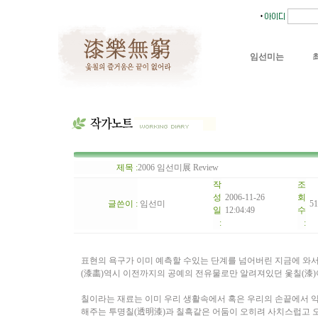
임선미는
제목 :
2006 임선미展 Review
작
조
성
2006-11-26
회
글쓴이 :
임선미
51
일
12:04:49
수
:
:
표현의 욕구가 이미 예측할 수있는 단계를 넘어버린 지금에 와
(漆畵)역시 이전까지의 공예의 전유물로만 알려져있던 옻칠(漆)
칠이라는 재료는 이미 우리 생활속에서 혹은 우리의 손끝에서 
해주는 투명칠(透明漆)과 칠흑같은 어둠이 오히려 사치스럽고 