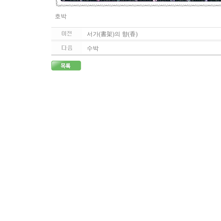
호박
서가(書架)의 향(香)
수박