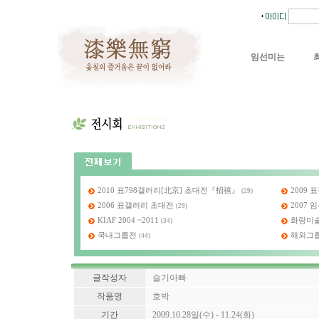
임선미는
2010 표798갤러리[北京] 초대전『招禧』
2009
(29)
2006 표갤러리 초대전
2007
(29)
KIAF 2004 ~2011
화랑미술제
(34)
국내그룹전
해외그
(44)
글작성자
슬기아빠
작품명
호박
기간
2009.10.28일(수) - 11.24(화)