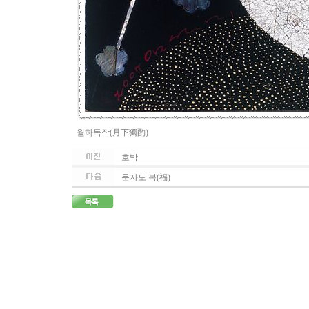
월하독작(月下獨酌)
호박
문자도 복(福)