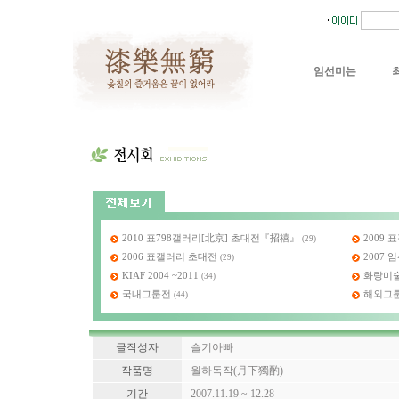
임선미는
2010 표798갤러리[北京] 초대전『招禧』
2009
(29)
2006 표갤러리 초대전
2007
(29)
KIAF 2004 ~2011
화랑미술제
(34)
국내그룹전
해외그
(44)
글작성자
슬기아빠
작품명
월하독작(月下獨酌)
기간
2007.11.19 ~ 12.28