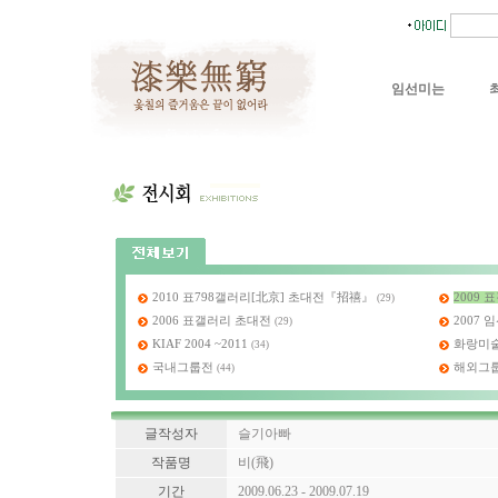
임선미는
2010 표798갤러리[北京] 초대전『招禧』
2009
(29)
2006 표갤러리 초대전
2007
(29)
KIAF 2004 ~2011
화랑미술제
(34)
국내그룹전
해외그
(44)
글작성자
슬기아빠
작품명
비(飛)
기간
2009.06.23 - 2009.07.19