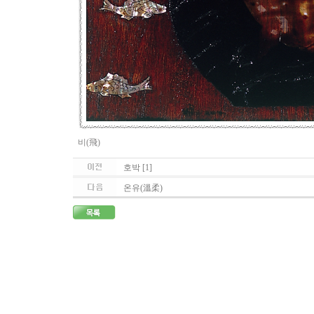
비(飛)
호박 [1]
온유(溫柔)