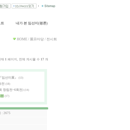
노트
내가 본 임선미(평론)
HOME / 展示마당 / 전시회
현재
1
페이지, 전체 게시물 수
17
개
 『임선미展』
(13)
화전
(18)
 창립전~6회전)
(14)
화전
(17)
 : 2675