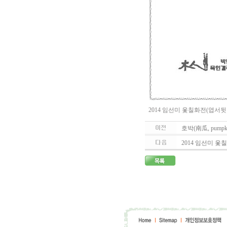
2014 임선미 옻칠화전(엽서뒷
호박(南瓜, pumpk
2014 임선미 옻