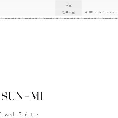
재료
첨부파일
임선미_0425_2_Page_2_74