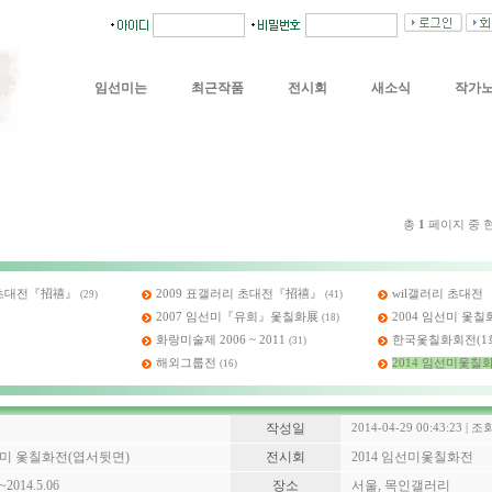
임선미는
최근작품
전시회
새소식
작가
총
1
페이지 중 
] 초대전『招禧』
2009 표갤러리 초대전『招禧』
wil갤러리 초대전
(29)
(41)
2007 임선미『유희』옻칠화展
2004 임선미 옻칠
(18)
화랑미술제 2006 ~ 2011
한국옻칠화회전(1회
(31)
해외그룹전
2014 임선미옻칠
(16)
작성일
2014-04-29 00:43:23 | 조회
임선미 옻칠화전(엽서뒷면)
전시회
2014 임선미옻칠화전
 ~2014.5.06
장소
서울, 목인갤러리