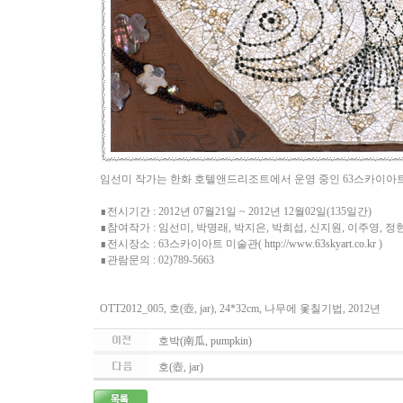
임선미 작가는 한화 호텔앤드리조트에서 운영 중인 63스카이아트 미술
∎전시기간 : 2012년 07월21일 ~ 2012년 12월02일(135일간)
∎참여작가 : 임선미, 박명래, 박지은, 박희섭, 신지원, 이주영, 정
∎전시장소 : 63스카이아트 미술관(
http://www.63skyart.co.kr
)
∎관람문의 : 02)789-5663
OTT2012_005, 호(壺, jar), 24*32cm, 나무에 옻칠기법, 2012년
호박(南瓜, pumpkin)
호(壺, jar)