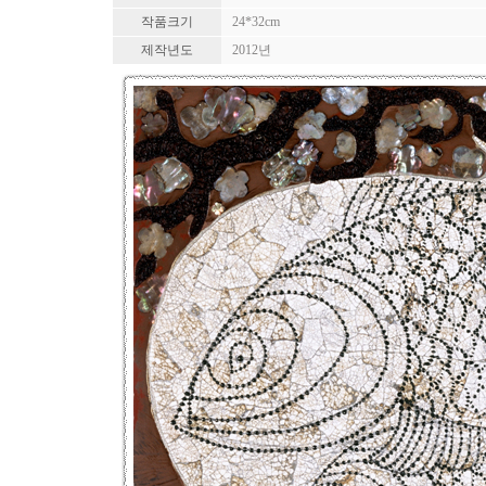
작품크기
24*32cm
제작년도
2012년