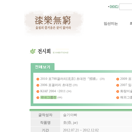
임선미는
2010 표798갤러리[北京] 초대전『招禧』
2009
(29)
2006 표갤러리 초대전
2007
(29)
KIAF 2004 ~2011
화랑미술제
(34)
국내그룹전
해외그
(44)
글작성자
슬기아빠
작품명
호(壺, jar)
기간
2012.07.21 ~ 2012.12.02