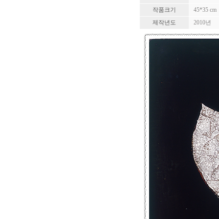
작품크기
45*35 cm
제작년도
2010년