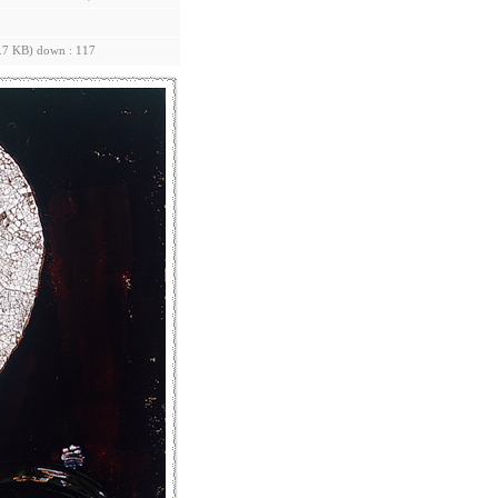
.7 KB) down : 117