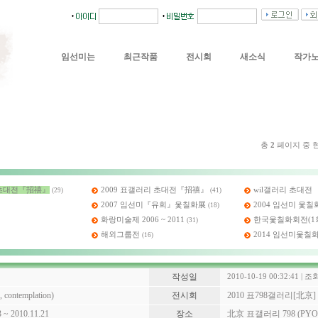
임선미는
최근작품
전시회
새소식
작가
총
2
페이지 중 
] 초대전『招禧』
2009 표갤러리 초대전『招禧』
wil갤러리 초대전
(29)
(41)
2007 임선미『유희』옻칠화展
2004 임선미 옻칠
(18)
화랑미술제 2006 ~ 2011
한국옻칠화회전(1회
(31)
해외그룹전
2014 임선미옻칠
(16)
작성일
2010-10-19 00:32:41 | 조회
ontemplation)
전시회
2010 표798갤러리[北
3 ~ 2010.11.21
장소
北京 표갤러리 798 (PYO 