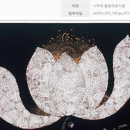
재료
나무에 옻칠재료기법
첨부파일
ott2010_033_740.jpg
(871