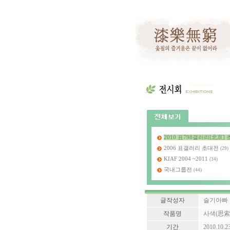
2010 표798갤러리[北京
2006 표갤러리 초대전
(29)
KIAF 2004 ~2011
(34)
국내그룹전
(44)
글작성자
슬기아빠
작품명
사색(思索, c
기간
2010.10.2