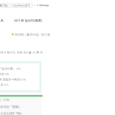
노트
내가 본 임선미(평론)
HOME / 展示마당 / 전시회
현재
1
페이지, 전체 게시물 수
29
개
 『임선미展』
(13)
화전
(18)
 창립전~6회전)
(14)
화전
(17)
 : 2709
京] 초대전『招禧』
GALLERY 798)